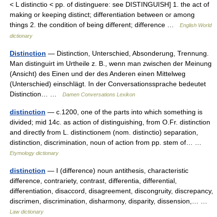
< L distinctio < pp. of distinguere: see DISTINGUISH] 1. the act of
making or keeping distinct; differentiation between or among
things 2. the condition of being different; difference …
English World
dictionary
Distinction
— Distinction, Unterschied, Absonderung, Trennung.
Man distinguirt im Urtheile z. B., wenn man zwischen der Meinung
(Ansicht) des Einen und der des Anderen einen Mittelweg
(Unterschied) einschlägt. In der Conversationssprache bedeutet
Distinction… …
Damen Conversations Lexikon
distinction
— c.1200, one of the parts into which something is
divided; mid 14c. as action of distinguishing, from O.Fr. distinction
and directly from L. distinctionem (nom. distinctio) separation,
distinction, discrimination, noun of action from pp. stem of… …
Etymology dictionary
distinction
— I (difference) noun antithesis, characteristic
difference, contrariety, contrast, differentia, differential,
differentiation, disaccord, disagreement, discongruity, discrepancy,
discrimen, discrimination, disharmony, disparity, dissension,… …
Law dictionary