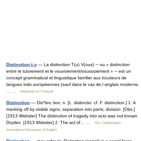
Distinction t-v
— La distinction T(u) V(ous) ─ ou « distinction
entre le tutoiement et le vouvoiement/voussoiement » ─ est un
concept grammatical et linguistique familier aux locuteurs de
langues indo européennes (sauf dans le cas de l anglais moderne,
… …
Wikipédia en Français
Distinction
— Dis*tinc tion, n. [L. distinctio: cf. F. distinction.] 1. A
marking off by visible signs; separation into parts; division. [Obs.]
[1913 Webster] The distinction of tragedy into acts was not known.
Dryden. [1913 Webster] 2. The act of… …
The Collaborative
International Dictionary of English