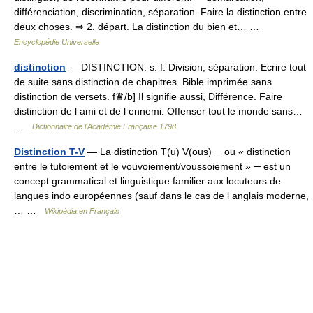
différenciation, discrimination, séparation. Faire la distinction entre
deux choses. ⇒ 2. départ. La distinction du bien et… …
Encyclopédie Universelle
distinction
— DISTINCTION. s. f. Division, séparation. Ecrire tout
de suite sans distinction de chapitres. Bible imprimée sans
distinction de versets. f♛/b] Il signifie aussi, Différence. Faire
distinction de l ami et de l ennemi. Offenser tout le monde sans…
…
Dictionnaire de l'Académie Française 1798
Distinction T-V
— La distinction T(u) V(ous) ─ ou « distinction
entre le tutoiement et le vouvoiement/voussoiement » ─ est un
concept grammatical et linguistique familier aux locuteurs de
langues indo européennes (sauf dans le cas de l anglais moderne,
… …
Wikipédia en Français