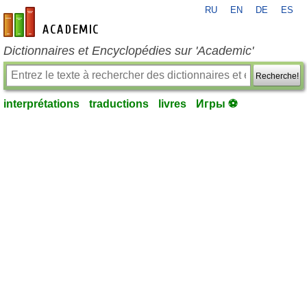
RU
EN
DE
ES
fr-academic.com
Dictionnaires et Encyclopédies sur 'Academic'
Recherche!
interprétations
traductions
livres
Игры ⚽