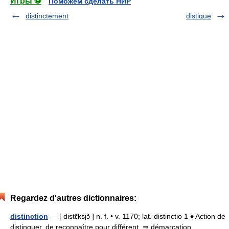
Игры ⚽
Поможем сделать НИР
distinctement
distique
Regardez d'autres dictionnaires:
distinction
— [ distɛ̃ksjɔ̃ ] n. f. • v. 1170; lat. distinctio 1 ♦ Action de
distinguer, de reconnaître pour différent. ⇒ démarcation,